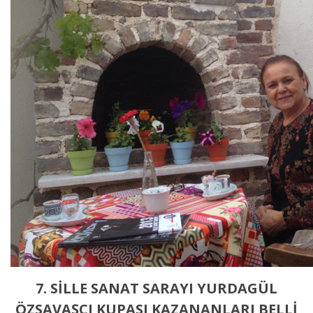
7. SİLLE SANAT SARAYI YURDAGÜL
ÖZSAVAŞÇI KUPASI KAZANANLARI BELLİ