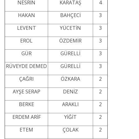
NESRİN
KARATAŞ
4
HAKAN
BAHÇECİ
3
LEVENT
YÜCETİN
3
EROL
ÖZDEMİR
3
GÜR
GÜRELLİ
3
RÜVEYDE DEMED
GÜRELLİ
3
ÇAĞRI
ÖZKARA
2
AYŞE SERAP
DENİZ
2
BERKE
ARAKLI
2
ERDEM ARİF
YİĞİT
2
ETEM
ÇOLAK
2