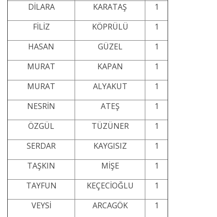
DİLARA
KARATAŞ
1
FİLİZ
KÖPRÜLÜ
1
HASAN
GÜZEL
1
MURAT
KAPAN
1
MURAT
ALYAKUT
1
NESRİN
ATEŞ
1
ÖZGÜL
TÜZÜNER
1
SERDAR
KAYGISIZ
1
TAŞKIN
MİŞE
1
TAYFUN
KEÇECİOĞLU
1
VEYSİ
ARCAGÖK
1