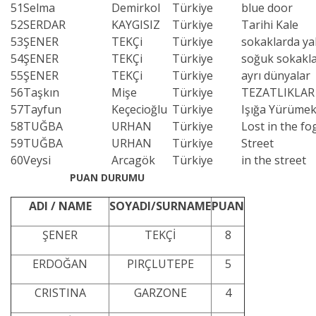
51
Selma
Demirkol
Türkiye
blue door
52
SERDAR
KAYGISIZ
Türkiye
Tarihi Kale
53
ŞENER
TEKÇi
Türkiye
sokaklarda ya
54
ŞENER
TEKÇi
Türkiye
soğuk sokakl
55
ŞENER
TEKÇi
Türkiye
ayrı dünyalar
56
Taşkın
Mişe
Türkiye
TEZATLIKLAR
57
Tayfun
Keçecioğlu
Türkiye
Işığa Yürüme
58
TUĞBA
URHAN
Türkiye
Lost in the fo
59
TUĞBA
URHAN
Türkiye
Street
60
Veysi
Arcagök
Türkiye
in the street
PUAN DURUMU
ADI / NAME
SOYADI/SURNAME
PUAN
ŞENER
TEKÇİ
8
ERDOĞAN
PIRÇLUTEPE
5
CRISTINA
GARZONE
4