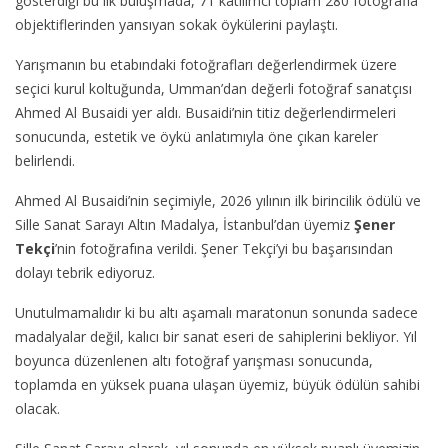
gösterdiği bu ilk buluşmada, 71 katılımcı toplam 280 fotoğrafla
objektiflerinden yansıyan sokak öykülerini paylaştı.
Yarışmanın bu etabındaki fotoğrafları değerlendirmek üzere
seçici kurul koltuğunda, Umman’dan değerli fotoğraf sanatçısı
Ahmed Al Busaidi yer aldı. Busaidi’nin titiz değerlendirmeleri
sonucunda, estetik ve öykü anlatımıyla öne çıkan kareler
belirlendi.
Ahmed Al Busaidi’nin seçimiyle, 2026 yılının ilk birincilik ödülü ve
Sille Sanat Sarayı Altın Madalya, İstanbul’dan üyemiz
Şener
Tekçi
’nin fotoğrafına verildi. Şener Tekçi’yi bu başarısından
dolayı tebrik ediyoruz.
Unutulmamalıdır ki bu altı aşamalı maratonun sonunda sadece
madalyalar değil, kalıcı bir sanat eseri de sahiplerini bekliyor. Yıl
boyunca düzenlenen altı fotoğraf yarışması sonucunda,
toplamda en yüksek puana ulaşan üyemiz, büyük ödülün sahibi
olacak.