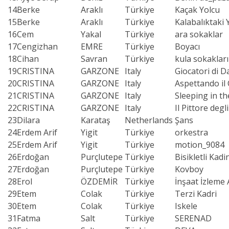
14
Berke
Araklı
Türkiye
Kaçak Yolcu
15
Berke
Araklı
Türkiye
Kalabalıktaki Y
16
Cem
Yakal
Türkiye
ara sokaklar
17
Cengizhan
EMRE
Türkiye
Boyacı
18
Cihan
Savran
Türkiye
kula sokakları
19
CRISTINA
GARZONE
Italy
Giocatori di 
20
CRISTINA
GARZONE
Italy
Aspettando il
21
CRISTINA
GARZONE
Italy
Sleeping in th
22
CRISTINA
GARZONE
Italy
Il Pittore degli
23
Dilara
Karataş
Netherlands
Şans
24
Erdem Arif
Yigit
Türkiye
orkestra
25
Erdem Arif
Yigit
Türkiye
motion_9084
26
Erdoğan
Purçlutepe
Türkiye
Bisikletli Kadi
27
Erdoğan
Purçlutepe
Türkiye
Kovboy
28
Erol
ÖZDEMİR
Türkiye
İnşaat İzleme 
29
Etem
Colak
Türkiye
Terzi Kadri
30
Etem
Colak
Türkiye
Iskele
31
Fatma
Salt
Türkiye
SERENAD