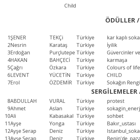
Child
ÖDÜLLER 
1
ŞENER
TEKÇi
Türkiye
kar kaplı soka
2
Nesrin
Karataş
Türkiye
İyilik
3
Erdoğan
Purçlutepe
Türkiye
Güvercinler v
4
HAKAN
BAHÇECİ
Türkiye
karmaşa
5
Çağrı
Özkara
Türkiye
Colours of life
6
LEVENT
YÜCETİN
Türkiye
CHILD
7
Erol
ÖZDEMİR
Türkiye
Sokağın Reng
SERGİLEMELER 
8
ABDULLAH
VURAL
Türkiye
protest
9
Ahmet
Aslan
Türkiye
sokagin_enerj
10
Ali
Kabasakal
Türkiye
sohbet
11
Ayşe
Yonga
Türkiye
Bakır_ustası
12
Ayşe Serap
Deniz
Türkiye
Istanbul_soka
13
Ayşe Serap
Deniz
Türkiye
Benin'de_paz