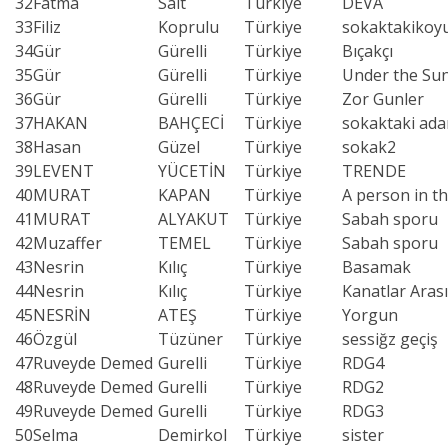
32
Fatma
Salt
Türkiye
DEVA
33
Filiz
Koprulu
Türkiye
sokaktakikoy
34
Gür
Gürelli
Türkiye
Bıçakçı
35
Gür
Gürelli
Türkiye
Under the Su
36
Gür
Gürelli
Türkiye
Zor Gunler
37
HAKAN
BAHÇECİ
Türkiye
sokaktaki ad
38
Hasan
Güzel
Türkiye
sokak2
39
LEVENT
YÜCETİN
Türkiye
TRENDE
40
MURAT
KAPAN
Türkiye
A person in t
41
MURAT
ALYAKUT
Türkiye
Sabah sporu
42
Muzaffer
TEMEL
Türkiye
Sabah sporu
43
Nesrin
Kılıç
Türkiye
Basamak
44
Nesrin
Kılıç
Türkiye
Kanatlar Aras
45
NESRİN
ATEŞ
Türkiye
Yorgun
46
Özgül
Tüzüner
Türkiye
sessiğz geçiş
47
Ruveyde Demed
Gurelli
Türkiye
RDG4
48
Ruveyde Demed
Gurelli
Türkiye
RDG2
49
Ruveyde Demed
Gurelli
Türkiye
RDG3
50
Selma
Demirkol
Türkiye
sister