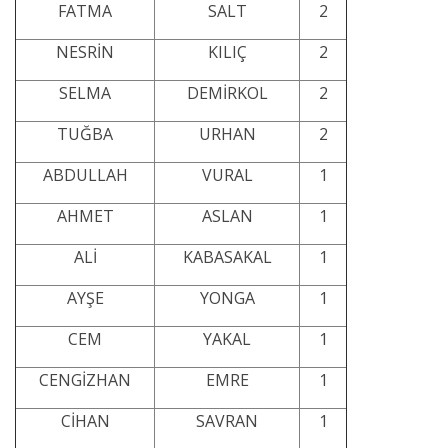
FATMA
SALT
2
NESRİN
KILIÇ
2
SELMA
DEMİRKOL
2
TUĞBA
URHAN
2
ABDULLAH
VURAL
1
AHMET
ASLAN
1
ALİ
KABASAKAL
1
AYŞE
YONGA
1
CEM
YAKAL
1
CENGİZHAN
EMRE
1
CİHAN
SAVRAN
1