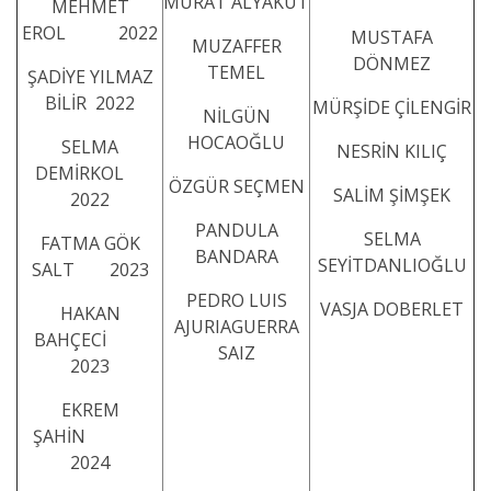
MURAT ALYAKUT
MEHMET
EROL 2022
MUSTAFA
MUZAFFER
DÖNMEZ
TEMEL
ŞADİYE YILMAZ
BİLİR 2022
MÜRŞİDE ÇİLENGİR
NİLGÜN
HOCAOĞLU
SELMA
NESRİN KILIÇ
DEMİRKOL
ÖZGÜR SEÇMEN
SALİM ŞİMŞEK
2022
PANDULA
SELMA
FATMA GÖK
BANDARA
SEYİTDANLIOĞLU
SALT 2023
PEDRO LUIS
VASJA DOBERLET
HAKAN
AJURIAGUERRA
BAHÇECİ
SAIZ
2023
EKREM
ŞAHİN
2024