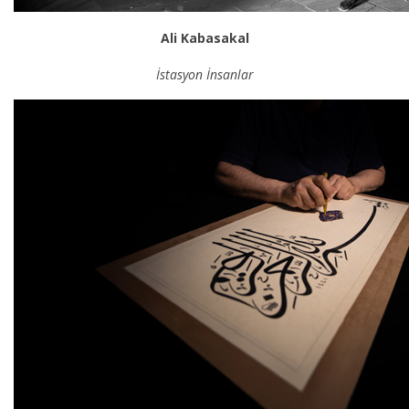
Ali Kabasakal
İstasyon İnsanlar