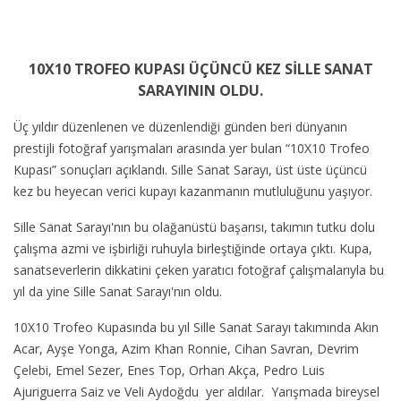
10X10 TROFEO KUPASI ÜÇÜNCÜ KEZ SİLLE SANAT
SARAYININ OLDU.
Üç yıldır düzenlenen ve düzenlendiği günden beri dünyanın
prestijli fotoğraf yarışmaları arasında yer bulan “10X10 Trofeo
Kupası” sonuçları açıklandı. Sille Sanat Sarayı, üst üste üçüncü
kez bu heyecan verici kupayı kazanmanın mutluluğunu yaşıyor.
Sille Sanat Sarayı'nın bu olağanüstü başarısı, takımın tutku dolu
çalışma azmi ve işbirliği ruhuyla birleştiğinde ortaya çıktı. Kupa,
sanatseverlerin dikkatini çeken yaratıcı fotoğraf çalışmalarıyla bu
yıl da yine Sille Sanat Sarayı'nın oldu.
10X10 Trofeo Kupasında bu yıl Sille Sanat Sarayı takımında Akın
Acar, Ayşe Yonga, Azim Khan Ronnie, Cihan Savran, Devrim
Çelebi, Emel Sezer, Enes Top, Orhan Akça, Pedro Luis
Ajuriguerra Saiz ve Veli Aydoğdu yer aldılar. Yarışmada bireysel