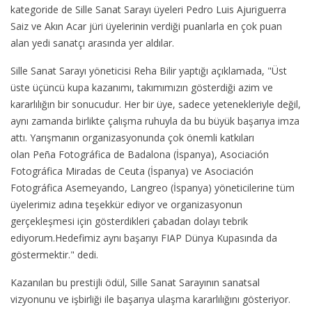
kategoride de Sille Sanat Sarayı üyeleri Pedro Luis Ajuriguerra
Saiz ve Akın Acar jüri üyelerinin verdiği puanlarla en çok puan
alan yedi sanatçı arasında yer aldılar.
Sille Sanat Sarayı yöneticisi Reha Bilir yaptığı açıklamada, "Üst
üste üçüncü kupa kazanımı, takımımızın gösterdiği azim ve
kararlılığın bir sonucudur. Her bir üye, sadece yetenekleriyle değil,
aynı zamanda birlikte çalışma ruhuyla da bu büyük başarıya imza
attı. Yarışmanın organizasyonunda çok önemli katkıları
olan
Peña Fotográfica de Badalona (İspanya), Asociación
Fotográfica Miradas de Ceuta (İspanya) ve Asociación
Fotográfica Asemeyando, Langreo (İspanya) yöneticilerine tüm
üyelerimiz adına teşekkür ediyor ve organizasyonun
gerçekleşmesi için gösterdikleri çabadan dolayı tebrik
ediyorum.
Hedefimiz aynı başarıyı FIAP Dünya Kupasında da
göstermektir." dedi.
Kazanılan bu prestijli ödül, Sille Sanat Sarayının sanatsal
vizyonunu ve işbirliği ile başarıya ulaşma kararlılığını gösteriyor.