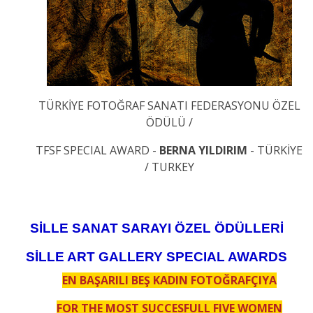
TÜRKİYE FOTOĞRAF SANATI FEDERASYONU ÖZEL
ÖDÜLÜ /
TFSF SPECIAL AWARD -
BERNA YILDIRIM
- TÜRKİYE
/ TURKEY
SİLLE SANAT SARAYI ÖZEL ÖDÜLLERİ
SİLLE ART GALLERY SPECIAL AWARDS
EN BAŞARILI BEŞ KADIN FOTOĞRAFÇIYA
FOR THE MOST SUCCESFULL FIVE WOMEN