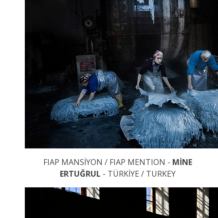
FIAP MANSİYON / FIAP MENTION -
MİNE
ERTUĞRUL
- TÜRKİYE / TURKEY