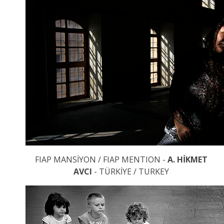
FIAP MANSİYON / FIAP MENTION -
A. HİKMET
AVCI
- TÜRKİYE / TURKEY