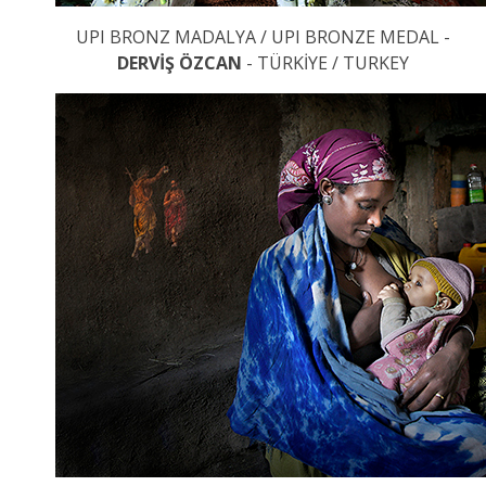
UPI BRONZ MADALYA / UPI BRONZE MEDAL -
DERVİŞ ÖZCAN
- TÜRKİYE / TURKEY