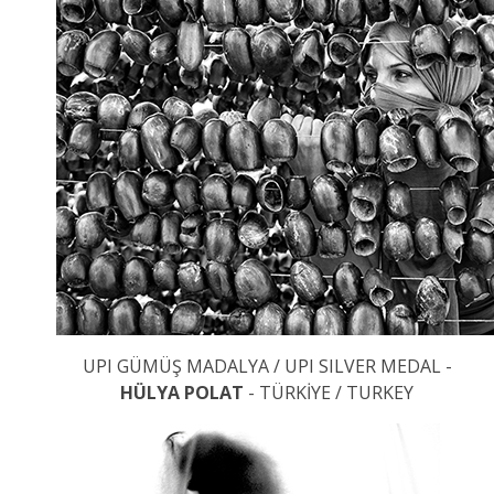
UPI GÜMÜŞ MADALYA / UPI SILVER MEDAL -
HÜLYA POLAT
- TÜRKİYE / TURKEY