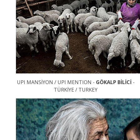
UPI MANSİYON / UPI MENTION -
GÖKALP BİLİCİ
-
TÜRKİYE / TURKEY